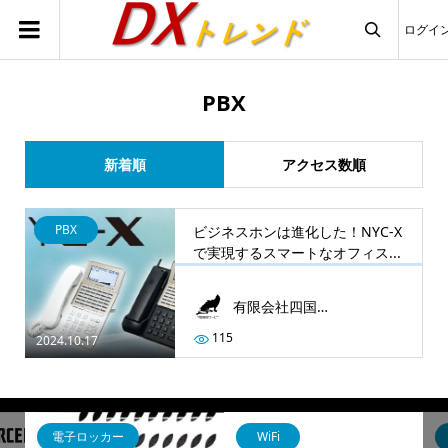
ログイ

PBX
新着順
アクセス数順
PBX
ビジネスホンは進化した！NYC-X
で実現するスマートなオフィス...
有限会社四国情報サービス
115
2024.10.17
電子ロッカー
WiFi